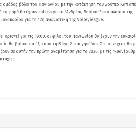
ίας ομάδας βόλεϊ του Πανιωνίου με την κατάκτηση του Σούπερ Καπ απέ
τή τη φορά θα έχουν επίκεντρο το "Ανδρέας Βαρίκας" στα πλαίσια της
Ιανουαρίου για τη 12η αγωνιστική της Volleyleague.
ι οριστεί για τις 19:00, οι φίλοι του Πανιωνίου θα έχουν την ευκαιρί
οίο θα βρίσκεται έξω από τη Θύρα 2 του γηπέδου. Στη συνέχεια, θα 
ίξουν σε αυτήν την πρώτη αναμέτρηση για το 2026, με τις "κυανέρυθρ
ιτυχίες.
μη
Ανακοίνωσε τον Alex
Πανιώνιος: Η
τα
Craninx ο Πανιώνιος
απάντηση το