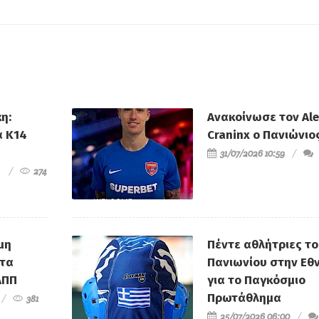
ΑΠΠ
Ρούπτσου στ
η:
Ανακοίνωσε τον Al
α Κ14
Craninx ο Πανιώνιο
31/07/2026 10:59
274
μη
Πέντε αθλήτριες τ
τα
Πανιωνίου στην Εθν
ΑΠΠ
για το Παγκόσμιο
Πρωτάθλημα
381
25/07/2026 06:00