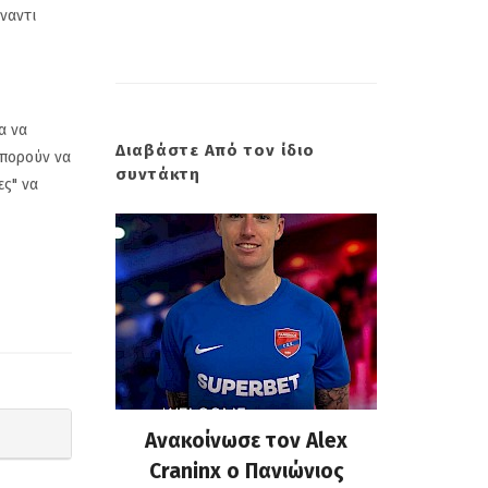
ναντι
α να
Διαβάστε Από τον ίδιο
μπορούν να
συντάκτη
ες" να
 επίσημη
Ανακοίνωσε τον Alex
Πανιώνι
υ Κώστα
Craninx ο Πανιώνιος
απάντη