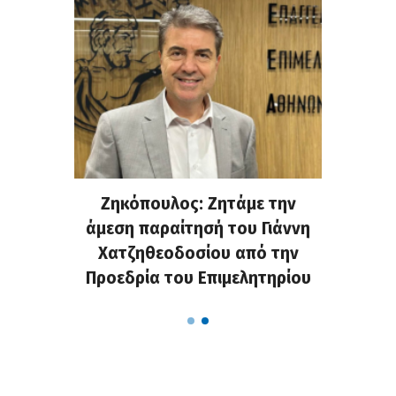
. Στην
Ζηκόπουλος: Ζητάμε την
(Gall
ς που
άμεση παραίτησή του Γιάννη
60ή 
τες που
Χατζηθεοδοσίου από την
υπάρχο
α...
Προεδρία του Επιμελητηρίου
χαλ