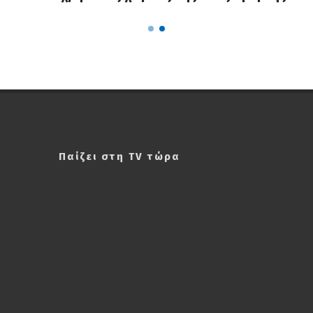
κοινόχρηστους χώρους της Νέας Σμύρνης
Παίζει στη TV τώρα