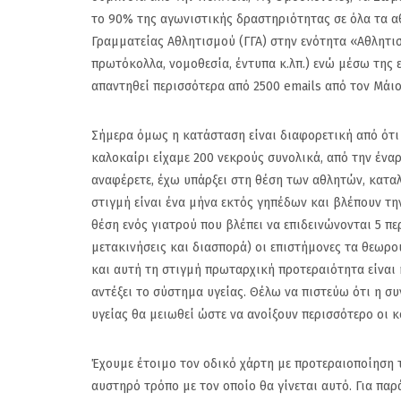
Ρούπτσου στον ΠΣ
το 90% της αγωνιστικής δραστηριότητας σε όλα τα αθ
Γραμματείας Αθλητισμού (ΓΓΑ) στην ενότητα «Αθλητι
πρωτόκολλα, νομοθεσία, έντυπα κ.λπ.) ενώ μέσω της
απαντηθεί περισσότερα από 2500 emails από τον Μάι
Σήμερα όμως η κατάσταση είναι διαφορετική από ότι
καλοκαίρι είχαμε 200 νεκρούς συνολικά, από την ένα
αναφέρετε, έχω υπάρξει στη θέση των αθλητών, κατα
στιγμή είναι ένα μήνα εκτός γηπέδων και βλέπουν την
θέση ενός γιατρού που βλέπει να επιδεινώνονται 5 πε
μετακινήσεις και διασπορά) οι επιστήμονες τα θεωρ
και αυτή τη στιγμή πρωταρχική προτεραιότητα είναι 
αντέξει το σύστημα υγείας. Θέλω να πιστεύω ότι η συ
υγείας θα μειωθεί ώστε να ανοίξουν περισσότερο οι 
Έχουμε έτοιμο τον οδικό χάρτη με προτεραιοποίηση 
αυστηρό τρόπο με τον οποίο θα γίνεται αυτό. Για πα