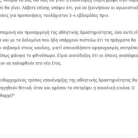
ς. Μπορώ να σας πω πώς θα γίνει η επανέναρξη (περιέγραψα λίγο παρ
 θα γίνει. Λάβετε επίσης υπόψιν ότι, για να ξεκινήσουν οι αγωνιστικ
άσεις για προπονήσεις τουλάχιστον 3-4 εβδομάδες πριν.
 υπομονή και προσαρμογή της αθλητικής δραστηριότητας, όσο αυτό εί
ιά και με τα δεδομένα που ήδη υπάρχουν πιστεύω ότι τα πράγματα θα
αι σεβασμό στους κανόνες, γιατί οποιοσδήποτε εφησυχασμός επιτρέπε
όπως φάνηκε το φθινόπωρο. Είμαι αισιόδοξος ότι οι όποιες αναπόφε
υν να καλυφθούν στο νέο έτος.
πειθαρχημένος τρόπος επανέναρξης της αθλητικής δραστηριότητας θα 
γηθούν θετικά, όταν και εφόσον το επιτρέψει η συνολική εικόνα. Ο
ιθαρχεί"