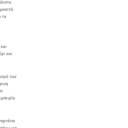
άλιστα
προσιτά.
ό τα
 και
ίρι και
ρισμό των
ριση
ών
εμπειρία
ναρτάται