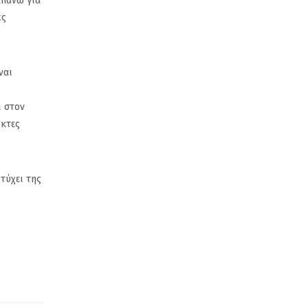
απάνω για
ές
ναι
ι στον
υκτες
τύχει της