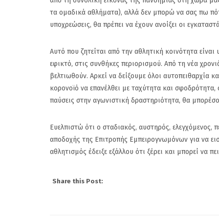
από τη συνολική εικόνας της πανδημίας στη χώρα μα
τα ομαδικά αθλήματα), αλλά δεν μπορώ να σας πω πότε
υποχρεώσεις, θα πρέπει να έχουν ανοίξει οι εγκαταστ
Αυτό που ζητείται από την αθλητική κοινότητα είναι
εφικτό, στις συνθήκες περιορισμού. Από τη νέα χρον
βελτιωθούν. Αρκεί να δείξουμε όλοι αυτοπειθαρχία κ
κορονοϊό να επανέλθει με ταχύτητα και σφοδρότητα, 
παύσεις στην αγωνιστική δραστηριότητα, θα μπορέσο
Ευελπιστώ ότι ο σταδιακός, αυστηρός, ελεγχόμενος, 
αποδοχής της Επιτροπής Εμπειρογνωμόνων για να ειση
αθλητισμός έδειξε εξάλλου ότι ξέρει και μπορεί να πε
Share this Post: