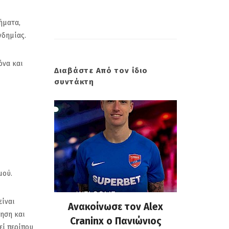
ήματα,
νδημίας.
όνα και
Διαβάστε Από τον ίδιο
συντάκτη
μού.
είναι
 επίσημη
Ανακοίνωσε τον Alex
Πανιώνι
όηση και
υ Κώστα
Craninx ο Πανιώνιος
απάντη
εί περίπου