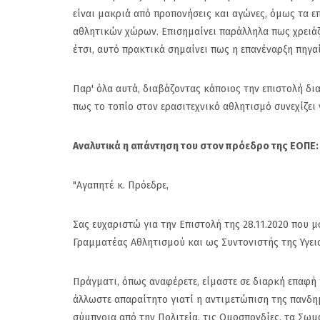
είναι μακριά από προπονήσεις και αγώνες, όμως τα ε
αθλητικών χώρων. Επισημαίνει παράλληλα πως χρειά
έτσι, αυτό πρακτικά σημαίνει πως η επανέναρξη πηγαί
Παρ' όλα αυτά, διαβάζοντας κάποιος την επιστολή δια
πως το τοπίο στον ερασιτεχνικό αθλητισμό συνεχίζει ν
Αναλυτικά η απάντηση του στον πρόεδρο της ΕΟΠΕ:
"Αγαπητέ κ. Πρόεδρε,
Σας ευχαριστώ για την Επιστολή της 28.11.2020 που 
Γραμματέας Αθλητισμού και ως Συντονιστής της Υγει
Πράγματι, όπως αναφέρετε, είμαστε σε διαρκή επαφή 
Πανιώνιος: Η επίση
άλλωστε απαραίτητο γιατί η αντιμετώπιση της πανδημ
απάντηση του Κώσ
σύμπνοια από την Πολιτεία, τις Ομοσπονδίες, τα Σω