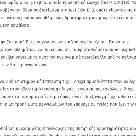
ένο ωράριο και με εβδομαδιαίο προληπτικό έλεγχο (test COVID19). Μ
 κυβέρνηση θέσπισε διατίμηση στα test COVID19, οπότε γίνονται πιο 
 επανέναρξη κάποιων αθλητικών δραστηριοτήτων μπορεί να είναι απ
μένη ασφάλεια.
την Επιτροπή Εμπειρογνωμόνων του Υπουργείου Υγείας. Για να μην
αξύ των αθλημάτων, να σημειώσω ότι τα πρωταθλήματα Superleague1
ι και ξεκινήσει με τα αυστηρά υγειονομικά πρωτόκολλα από το καλοκα
ή των Εμπειρογνωμόνων.
ιονομική Επιστημονική Επιτροπή της ΓΓΑ έχει αρμοδιότητα στον καθο
μίας στον αθλητισμό (έκδοση οδηγιών, έγκριση πρωτοκόλλων, διαχεί
ορούν στα περιοριστικά μέτρα όπως είναι η διεξαγωγή ή όχι αθλητικ
ση η Επιτροπή Εμπειρογνωμόνων του Υπουργείου Υγείας που έχει την 
οποίηση ημερομηνίας επανέναρξης της αθλητικής δραστηριότητας συ