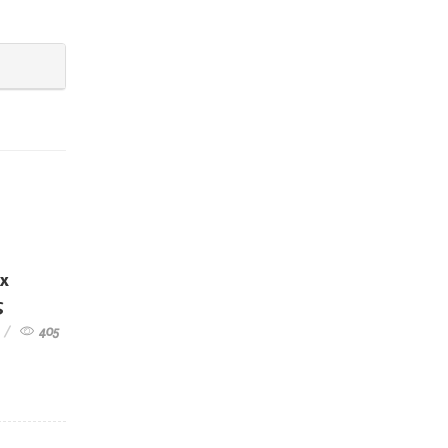
ex
ς
405