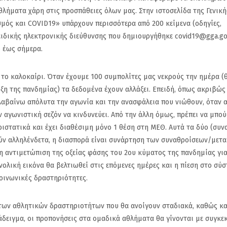
ΑΠΠ
Ρούπτσου στ
λήματα χάρη στις προσπάθειες όλων μας. Στην ιστοσελίδα της Γενική
σμός και COVID19» υπάρχουν περισσότερα από 200 κείμενα (οδηγίες,
 ειδικής ηλεκτρονικής διεύθυνσης που δημιουργήθηκε covid19@gga.go
ο έως σήμερα.
 το καλοκαίρι. Όταν έχουμε 100 συμπολίτες μας νεκρούς την ημέρα (
ρξη της πανδημίας) τα δεδομένα έχουν αλλάξει. Επειδή, όπως ακριβώς
λαβαίνω απόλυτα την αγωνία και την ανασφάλεια που νιώθουν, όταν 
 αγωνιστική σεζόν να κινδυνεύει. Από την άλλη όμως, πρέπει να μπού
ριστατικά και έχει διαθέσιμη μόνο 1 θέση στη ΜΕΘ. Αυτά τα δύο (συν
ούν αλληλένδετα, η διασπορά είναι συνάρτηση των συναθροίσεων/μετ
η αντιμετώπιση της οξείας φάσης του 2ου κύματος της πανδημίας για
νολική εικόνα θα βελτιωθεί στις επόμενες ημέρες και η πίεση στο σύ
κοινωνικές δραστηριότητες.
των αθλητικών δραστηριοτήτων που θα ανοίγουν σταδιακά, καθώς κα
ράδειγμα, οι προπονήσεις στα ομαδικά αθλήματα θα γίνονται με συγκε