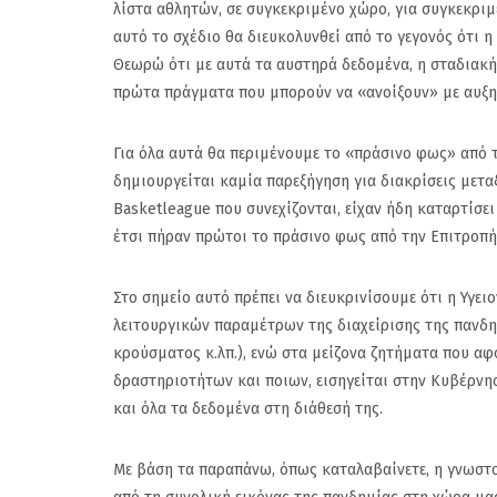
λίστα αθλητών, σε συγκεκριμένο χώρο, για συγκεκριμ
αυτό το σχέδιο θα διευκολυνθεί από το γεγονός ότι η
Θεωρώ ότι με αυτά τα αυστηρά δεδομένα, η σταδιακή
πρώτα πράγματα που μπορούν να «ανοίξουν» με αυξη
Για όλα αυτά θα περιμένουμε το «πράσινο φως» από 
δημιουργείται καμία παρεξήγηση για διακρίσεις μετ
Basketleague που συνεχίζονται, είχαν ήδη καταρτίσε
έτσι πήραν πρώτοι το πράσινο φως από την Επιτροπ
Στο σημείο αυτό πρέπει να διευκρινίσουμε ότι η Υγε
λειτουργικών παραμέτρων της διαχείρισης της πανδη
κρούσματος κ.λπ.), ενώ στα μείζονα ζητήματα που αφ
δραστηριοτήτων και ποιων, εισηγείται στην Κυβέρνη
και όλα τα δεδομένα στη διάθεσή της.
Με βάση τα παραπάνω, όπως καταλαβαίνετε, η γνωστ