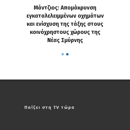
ρνης: Η
Μάντζιος: Απομάκρυνση
Νέο κλ
 και οι
εγκαταλελειμμένων οχημάτων
«οδύσσ
οσης
και ενίσχυση της τάξης στους
προ
κοινόχρηστους χώρους της
Νέας Σμύρνης
Παίζει στη TV τώρα