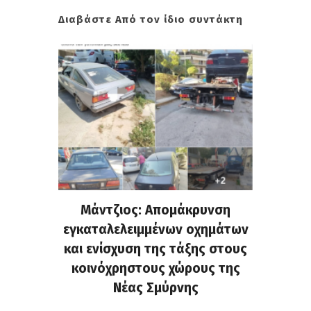
Διαβάστε Από τον ίδιο συντάκτη
ρνης: Η
Μάντζιος: Απομάκρυνση
Νέο κλ
 και οι
εγκαταλελειμμένων οχημάτων
«οδύσσ
οσης
και ενίσχυση της τάξης στους
προ
κοινόχρηστους χώρους της
Νέας Σμύρνης