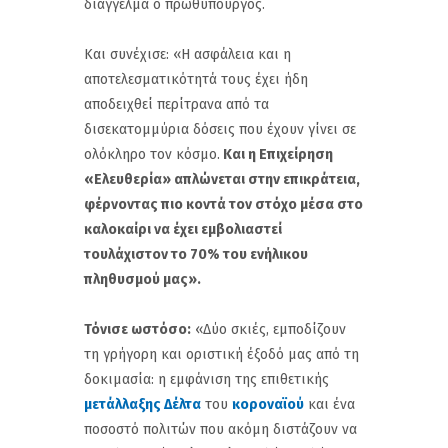
διάγγελμα ο πρωθυπουργός.
Και συνέχισε: «Η ασφάλεια και η
αποτελεσματικότητά τους έχει ήδη
αποδειχθεί περίτρανα από τα
δισεκατομμύρια δόσεις που έχουν γίνει σε
ολόκληρο τον κόσμο.
Και η Επιχείρηση
«Ελευθερία» απλώνεται στην επικράτεια,
φέρνοντας πιο κοντά τον στόχο μέσα στο
καλοκαίρι να έχει εμβολιαστεί
τουλάχιστον το 70% του ενήλικου
πληθυσμού μας».
Τόνισε ωστόσο:
«Δύο σκιές, εμποδίζουν
τη γρήγορη και οριστική έξοδό μας από τη
δοκιμασία: η εμφάνιση της επιθετικής
μετάλλαξης Δέλτα
του
κοροναϊού
και ένα
ποσοστό πολιτών που ακόμη διστάζουν να