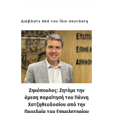
Διαβάστε Από τον ίδιο συντάκτη
. Στην
Ζηκόπουλος: Ζητάμε την
(Gall
ς που
άμεση παραίτησή του Γιάννη
60ή 
τες που
Χατζηθεοδοσίου από την
υπάρχο
α...
Προεδρία του Επιμελητηρίου
χαλ