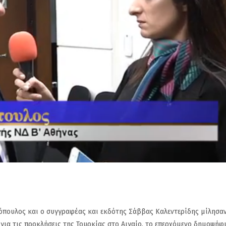
πουλος και ο συγγραφέας και εκδότης Σάββας Καλεντερίδης μίλησα
ια τις προκλήσεις της Τουρκίας στο Αιγαίο, το επερχόμενο δημοψήφ