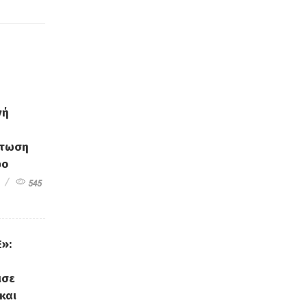
νή
άτωση
φο
545
»:
ισε
και