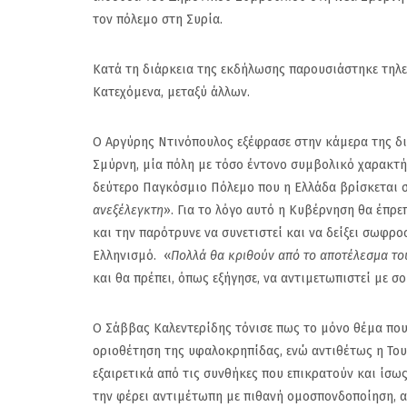
τον πόλεμο στη Συρία.
Κατά τη διάρκεια της εκδήλωσης παρουσιάστηκε τηλ
Κατεχόμενα, μεταξύ άλλων.
Ο Αργύρης Ντινόπουλος εξέφρασε στην κάμερα της δ
Σμύρνη, μία πόλη με τόσο έντονο συμβολικό χαρακτή
δεύτερο Παγκόσμιο Πόλεμο που η Ελλάδα βρίσκεται σε
ανεξέλεγκτη
». Για το λόγο αυτό η Κυβέρνηση θα έπρε
και την παρότρυνε να συνετιστεί και να δείξει σωφρ
Ελληνισμό. «
Πολλά θα κριθούν από το αποτέλεσμα το
και θα πρέπει, όπως εξήγησε, να αντιμετωπιστεί με 
Ο Σάββας Καλεντερίδης τόνισε πως το μόνο θέμα που 
οριοθέτηση της υφαλοκρηπίδας, ενώ αντιθέτως η Τουρ
M.Μπακαλοπούλου 
εξαιρετικά από τις συνθήκες που επικρατούν και ίσ
NStv: Πολιτική είναι
την φέρει αντιμέτωπη με πιθανή ομοσπονδοποίηση, α