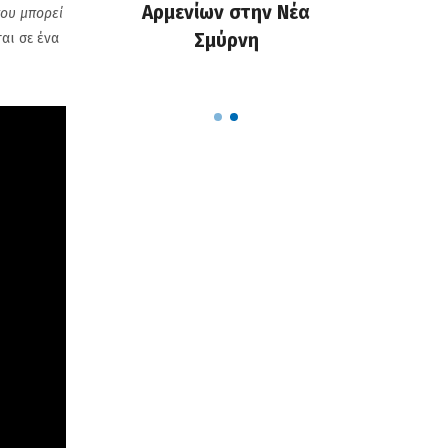
ράξη που
Αρμενίων στην Νέα
κάνεις 
που μπορεί
κά τη ζωή
Σμύρνη
επηρεάζε
αι σε ένα
λών
τω