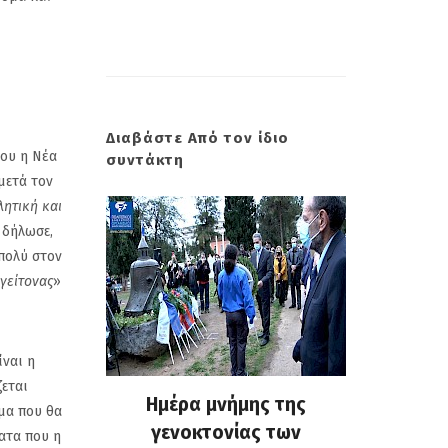
Διαβάστε Από τον ίδιο
ου η Νέα
συντάκτη
μετά τον
ητική και
 δήλωσε,
 πολύ στον
γείτονας
»
ίναι η
ζεται
ύλου στο
Ημέρα μνήμης της
M.Μπακ
μα που θα
 είναι να
γενοκτονίας των
NStv: Πο
ατα που η