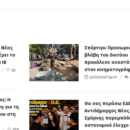
ή Νέας
Σπόρτιγκ: Προσωρι
ρει το
βλάβη του δικτύου
 IB
προκάλεσε αναστ
στον κινηματογρά
59
31/07/2026 09:07
ος: Η
Θα σας περάσω ΕΔΕ
η για τη
Αντιδήμαρχος Νέας
του στη
Σμύρνης παρεμπόδ
αστυνομικό έλεγχο 
1104