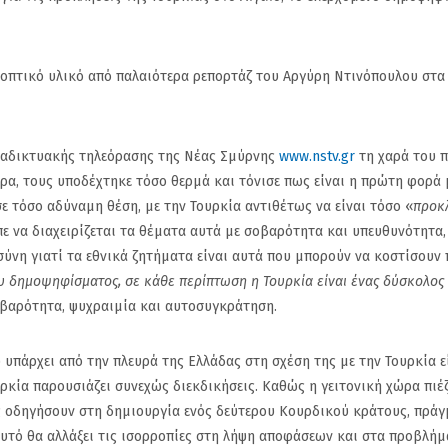
εοπτικό υλικό από παλαιότερα ρεπορτάζ του Αργύρη Ντινόπουλου στα
ιαδικτυακής τηλεόρασης της Νέας Σμύρνης
www.nstv.gr
τη χαρά του π
ρα, τους υποδέχτηκε τόσο θερμά και τόνισε πως είναι η πρώτη φορά 
 τόσο αδύναμη θέση, με την Τουρκία αντιθέτως να είναι τόσο «
προκλ
πε να διαχειρίζεται τα θέματα αυτά με σοβαρότητα και υπευθυνότητα,
οσύνη γιατί τα εθνικά ζητήματα είναι αυτά που μπορούν να κοστίσουν
υ δημοψηφίσματος, σε κάθε περίπτωση η Τουρκία είναι ένας δύσκολος 
σοβαρότητα, ψυχραιμία και αυτοσυγκράτηση.
υπάρχει από την πλευρά της Ελλάδας στη σχέση της με την Τουρκία ε
κία παρουσιάζει συνεχώς διεκδικήσεις. Καθώς η γειτονική χώρα πιέ
στο
Ημέρα μνήμης της
M.Μπακαλοπο
ως οδηγήσουν στη δημιουργία ενός δεύτερου Κουρδικού κράτους, πράγ
 να
γενοκτονίας των
NStv: Πολιτική
υτό θα αλλάξει τις ισορροπίες στη λήψη αποφάσεων και στα προβλήμ