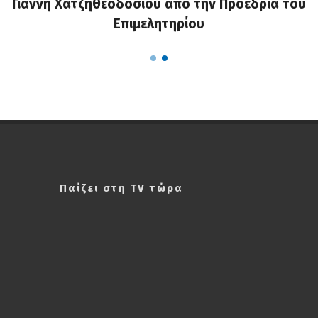
Γιάννη Χατζηθεοδοσίου από την Προεδρία του
Επιμελητηρίου
Παίζει στη TV τώρα