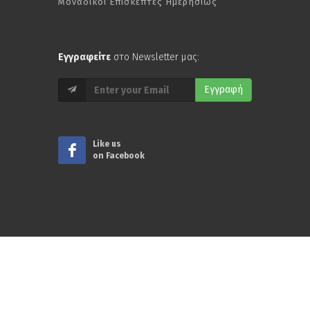
Μοναδικοί Επισκέπτες Ημερησίως
Εγγραφείτε
στο Newsletter μας:
Εγγραφή
Like us
on Facebook
© Copyright 2026
www.nstv.gr