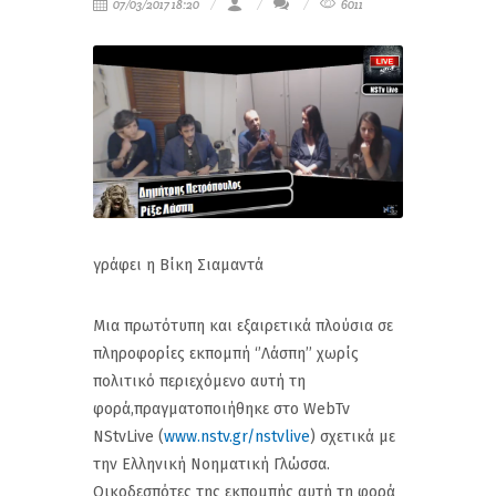
07/03/2017 18:20
6011
γράφει η Βίκη Σιαμαντά
Μια πρωτότυπη και εξαιρετικά πλούσια σε
πληροφορίες εκπομπή ‘’Λάσπη’’ χωρίς
πολιτικό περιεχόμενο αυτή τη
φορά,πραγματοποιήθηκε στο WebTv
NStvLive (
www.nstv.gr/nstvlive
) σχετικά με
την Ελληνική Νοηματική Γλώσσα.
Οικοδεσπότες της εκπομπής αυτή τη φορά