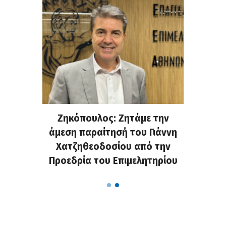
. Στην
Ζηκόπουλος: Ζητάμε την
(Gall
ς που
άμεση παραίτησή του Γιάννη
60ή 
τες που
Χατζηθεοδοσίου από την
υπάρχο
α...
Προεδρία του Επιμελητηρίου
χαλ