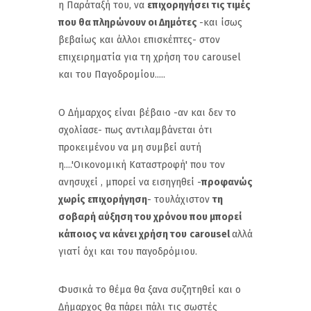
η Παράταξή του, να
επιχορηγήσει
τις τιμές
που θα πληρώνουν οι Δημότες
-και ίσως
βεβαίως και άλλοι επισκέπτες- στον
επιχειρηματία για τη χρήση του carousel
και του Παγοδρομίου.....
Ο Δήμαρχος είναι βέβαιο -αν και δεν το
σχολίασε- πως αντιλαμβάνεται ότι
προκειμένου να μη συμβεί αυτή
η....'Οικονομική Καταστροφή' που τον
ανησυχεί , μπορεί να εισηγηθεί -
προφανώς
χωρίς επιχορήγηση
- τουλάχιστον
τη
σοβαρή αύξηση του χρόνου που μπορεί
κάποιος να κάνει χρήση του
carousel
αλλά
γιατί όχι και του παγοδρόμιου.
Φυσικά το θέμα θα ξανα συζητηθεί και ο
Δήμαρχος θα πάρει πάλι τις σωστές