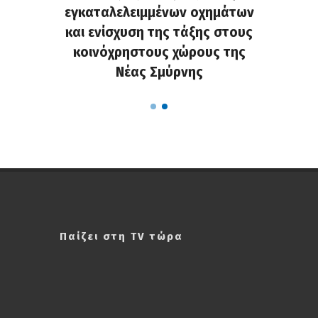
 και οι
εγκαταλελειμμένων οχημάτων
«οδύσσ
οσης
και ενίσχυση της τάξης στους
προ
κοινόχρηστους χώρους της
Νέας Σμύρνης
Παίζει στη TV τώρα