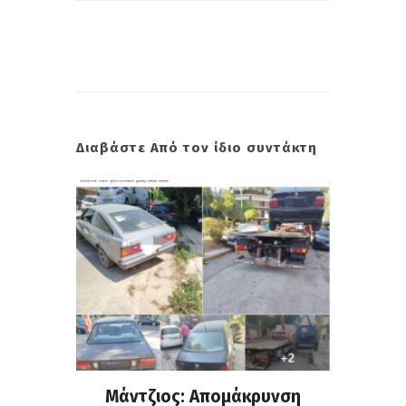
Διαβάστε Από τον ίδιο συντάκτη
ρνης: Η
Μάντζιος: Απομάκρυνση
Νέο κλ