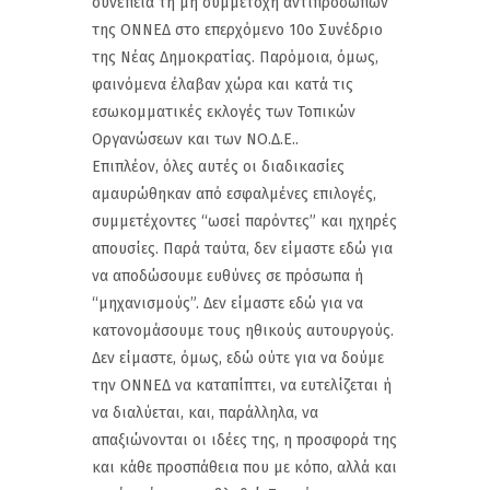
συνέπεια τη μη συμμετοχή αντιπροσώπων
της ΟΝΝΕΔ στο επερχόμενο 10ο Συνέδριο
της Νέας Δημοκρατίας. Παρόμοια, όμως,
φαινόμενα έλαβαν χώρα και κατά τις
εσωκομματικές εκλογές των Τοπικών
Οργανώσεων και των ΝΟ.Δ.Ε..
Επιπλέον, όλες αυτές οι διαδικασίες
αμαυρώθηκαν από εσφαλμένες επιλογές,
συμμετέχοντες “ωσεί παρόντες” και ηχηρές
απουσίες. Παρά ταύτα, δεν είμαστε εδώ για
να αποδώσουμε ευθύνες σε πρόσωπα ή
“μηχανισμούς”. Δεν είμαστε εδώ για να
κατονομάσουμε τους ηθικούς αυτουργούς.
Δεν είμαστε, όμως, εδώ ούτε για να δούμε
την ΟΝΝΕΔ να καταπίπτει, να ευτελίζεται ή
να διαλύεται, και, παράλληλα, να
απαξιώνονται οι ιδέες της, η προσφορά της
και κάθε προσπάθεια που με κόπο, αλλά και