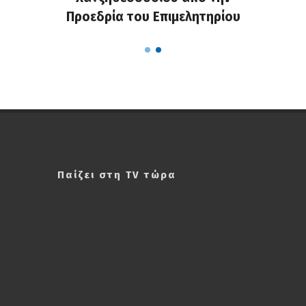
α...
Προεδρία του Επιμελητηρίου
χαλ
Παίζει στη TV τώρα