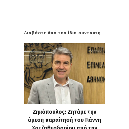
Διαβάστε Από τον ίδιο συντάκτη
. Στην
Ζηκόπουλος: Ζητάμε την
(Gall
ς που
άμεση παραίτησή του Γιάννη
60ή 
τες που
Χατζηθεοδοσίου από την
υπάρχο