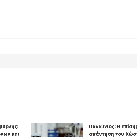
μη
Ανακοίνωσε τον Alex
Πανιώνιος: Η
τα
Craninx ο Πανιώνιος
απάντηση το
ΑΠΠ
Ρούπτσου στ
μύρνης:
Πανιώνιος: Η επίση
όνων και
απάντηση του Κώσ