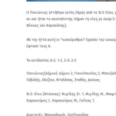
Ο Πανιώνιος ηττήθηκε εντός έδρας από το Ν.Ο Χίου, 
αν και ήταν το αουτσάιντερ, πήραν τη νίκη με σκορ 5
Βέκκος και Καρακάσης).
Με την ήττα αυτή οι "κυανέρυθροι" έχασαν την ευκαι
έφτασε τους 6.
Τα οκτάλεπτα: 0-2, 1-2, 2-0, 2-2
Πανιώνιος(Δήμου): Δήμου 2, Γιαννόπουλος 2, Μπουζα
Γαβαλάς, Αλεξίου, Νταλάπας, Σταθάς, Δούκας
Ν.Ο. Χίου (Ντόσκας): Μιμίδης Στ. 1, Μιμίδης Μ., Μπε
Καρακούρος Ι., Καρακούρος Μ., Γκίλιας 1.
Διαιτητές: Μπουρδαμής, Χατζηγούλας