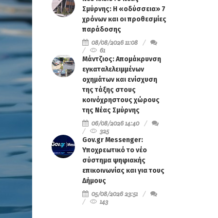
Σμύρνης: Η «οδύσσεια» 7
χρόνων και οι προθεσμίες
παράδοσης
08/08/2026 11:08
61
Μάντζιος: Απομάκρυνση
εγκαταλελειμμένων
οχημάτων και ενίσχυση
της τάξης στους
κοινόχρηστους χώρους
της Νέας Σμύρνης
06/08/2026 14:40
325
Gov.gr Messenger:
Υποχρεωτικό το νέο
σύστημα ψηφιακής
επικοινωνίας και για τους
Δήμους
05/08/2026 23:51
143