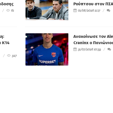
άδοσης
Ρούπτσου στον ΠΣ
61
01/08/2026 11:17
η:
Ανακοίνωσε τον Al
α Κ14
Craninx ο Πανιώνιο
31/07/2026 10:59
327