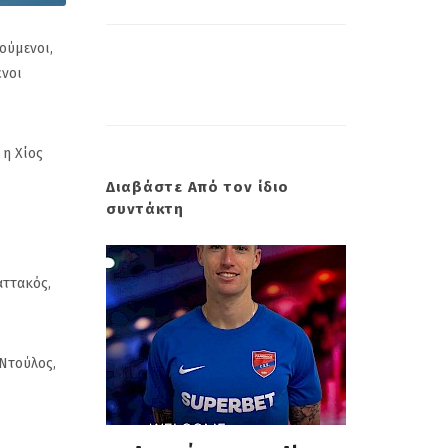
ούμενοι,
ένοι
 η Χίος
Διαβάστε Από τον ίδιο
συντάκτη
αττακός,
 Ντούλος,