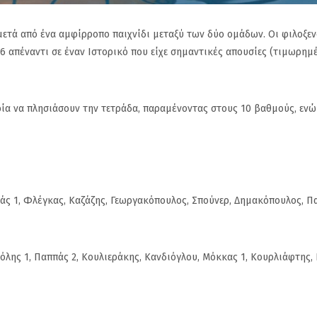
μετά από ένα αμφίρροπο παιχνίδι μεταξύ των δύο ομάδων. Οι φιλοξεν
-6 απέναντι σε έναν Ιστορικό που είχε σημαντικές απουσίες (τιμωρημ
ρία να πλησιάσουν την τετράδα, παραμένοντας στους 10 βαθμούς, ενώ
λάς 1, Φλέγκας, Καζάζης, Γεωργακόπουλος, Σπούνερ, Δημακόπουλος, Π
ρτόλης 1, Παππάς 2, Κουλιεράκης, Κανδιόγλου, Μόκκας 1, Κουρλιάφτης,