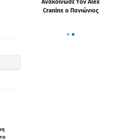
 επίσημη
Ανακοίνωσε τον Alex
Πανιώνι
υ Κώστα
Craninx ο Πανιώνιος
απάντη
ον ΠΣΑΠΠ
Ρούπτσ
μη
τα