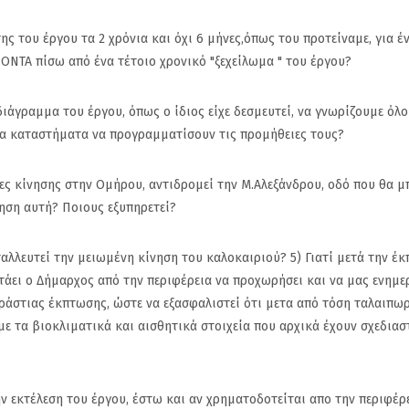
ς του έργου τα 2 χρόνια και όχι 6 μήνες,όπως του προτείναμε, για έ
ΟΝΤΑ πίσω από ένα τέτοιο χρονικό "ξεχείλωμα " του έργου?
διάγραμμα του έργου, όπως ο ίδιος είχε δεσμευτεί, να γνωρίζουμε όλο
τα καταστήματα να προγραμματίσουν τις προμήθειες τους?
δες κίνησης στην Ομήρου, αντιδρομεί την Μ.Αλεξάνδρου, οδό που θα 
ηση αυτή? Ποιους εξυπηρετεί?
ταλλευτεί την μειωμένη κίνηση του καλοκαιριού? 5) Γιατί μετά την έ
τάει ο Δήμαρχος από την περιφέρεια να προχωρήσει και να μας ενημε
εράστιας έκπτωσης, ώστε να εξασφαλιστεί ότι μετα από τόση ταλαιπωρ
ε τα βιοκλιματικά και αισθητικά στοιχεία που αρχικά έχουν σχεδιασ
ην εκτέλεση του έργου, έστω και αν χρηματοδοτείται απο την περιφέρε