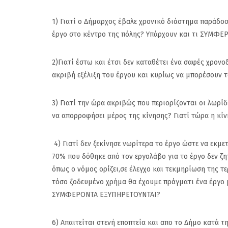
1) Γιατί ο Δήμαρχος έβαλε χρονικό διάστημα παράδοση
έργο στο κέντρο της πόλης? Υπάρχουν και τι ΣΥΜΦΕΡ
2)Γιατί έστω και έτσι δεν καταθέτει ένα σαφές χρονο
ακριβή εξέλιξη του έργου και κυρίως να μπορέσουν 
3) Γιατί την ώρα ακριβώς που περιορίζονται οι λωρί
να απορροφήσει μέρος της κίνησης? Γιατί τώρα η κίν
4) Γιατί δεν ξεκίνησε νωρίτερα το έργο ώστε να εκμε
70% που δόθηκε από τον εργολάβο για το έργο δεν ζη
όπως ο νόμος ορίζει,σε έλεγχο και τεκμηρίωση της τ
τόσο ξοδευμένο χρήμα θα έχουμε πράγματι ένα έργο μ
ΣΥΜΦΕΡΟΝΤΑ ΕΞΥΠΗΡΕΤΟΥΝΤΑΙ?
6) Απαιτείται στενή εποπτεία και απο το Δήμο κατά τ