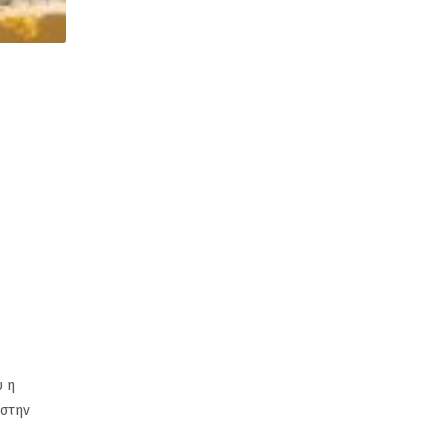
υ η
 στην