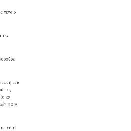
να τέτοιο
ι την
μπορούσε
κπτωση του
ρώσει,
ία και
τεί? ΠΟΙΑ
ια, γιατί