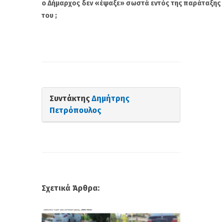
ο
Δ
ή
μ
α
ρχος
δεν
«
έ
ψ
α
ξε»
σωστ
ά
εντ
ό
ς
της
π
α
ρ
ά
τ
α
ξης
του
;
Συντάκτης
Δημήτρης
Πετρόπουλος
Σχετικά Άρθρα: