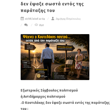
δεν έψαξε σωστά εντός της
παράταξης του
10/06/2026 21:04
Δημήτρης Πετρόπουλος
820
Εξωτερ
ι
κ
ό
ς
Σ
ύ
μβο
υ
λος
πολ
ι
τ
ι
σμο
ύ
ή
Αντ
ι
δ
ή
μ
α
ρχος
πολ
ι
τ
ι
σμο
ύ
.Ο
Κουτελάκης
δεν
έ
ψ
α
ξε
σωστ
ά
εντ
ό
ς
της
π
α
ρ
ά
τ
α
ξης
του ;