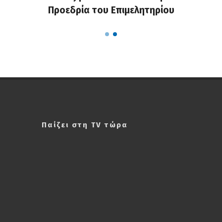
α...
Προεδρία του Επιμελητηρίου
χαλ
Παίζει στη TV τώρα