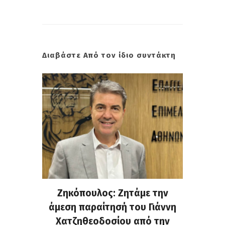
Διαβάστε Από τον ίδιο συντάκτη
. Στην
Ζηκόπουλος: Ζητάμε την
(Gall
ς που
άμεση παραίτησή του Γιάννη
60ή 
τες που
Χατζηθεοδοσίου από την
υπάρχο