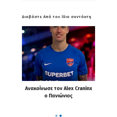
Διαβάστε Από τον ίδιο συντάκτη
σημη
Ανακοίνωσε τον Alex Craninx
Παν
στα
ο Πανιώνιος
απ
ΣΑΠΠ
Ρού