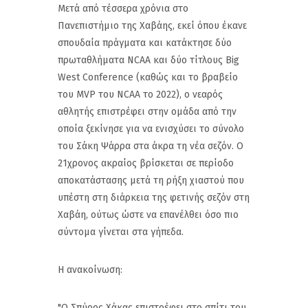
Μετά από τέσσερα χρόνια στο
Πανεπιστήμιο της Χαβάης, εκεί όπου έκανε
σπουδαία πράγματα και κατάκτησε δύο
πρωταθλήματα NCAA και δύο τίτλους Big
West Conference (καθώς και το βραβείο
του MVP του NCAA το 2022), ο νεαρός
αθλητής επιστρέφει στην ομάδα από την
οποία ξεκίνησε για να ενισχύσει το σύνολο
του Σάκη Ψάρρα στα άκρα τη νέα σεζόν. Ο
21χρονος ακραίος βρίσκεται σε περίοδο
αποκατάστασης μετά τη ρήξη χιαστού που
υπέστη στη διάρκεια της φετινής σεζόν στη
Χαβάη, ούτως ώστε να επανέλθει όσο πιο
σύντομα γίνεται στα γήπεδα.
Η ανακοίνωση:
"Ο Σπύρος Χάκας επιστρέφει στο σπίτι του