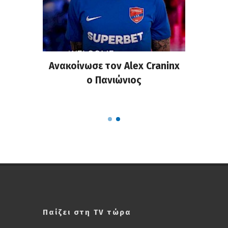
σημη
Ανακοίνωσε τον Alex Craninx
Παν
στα
ο Πανιώνιος
απ
ΣΑΠΠ
Ρού
Παίζει στη TV τώρα