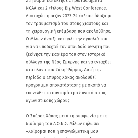
Στη Χαβάι κατέκτησε 2 πρωταθλήματα
NCAA και 2 τίτλους Βig West Conference.
Δυστυχώς η σεζόν 2023-24 έκλεισε άδοξα με
τον τραυματισμό του στους χιαστούς και
τη χειρουργική επέμβαση που ακολούθησε.
Ο Μίλων άνοιξε και πάλι την αγκαλιά του
για να υποδεχτεί τον σπουδαίο αθλητή που
ξεκίνησε την καριέρα του στον ιστορικό
σύλλογο της Νέας Σμύρνης και να ενταχθεί
στα πλάνα του Σάκη Ψάρρας. Αυτή την
περίοδο ο Σπύρος Χάκας ακολουθεί
πρόγραμμα αποκατάστασης με σκοπό να
επανέλθει το συντομότερο δυνατό στους
αγωνιστικούς χώρους.
O Σπύρος Χάκας μετά τη συμφωνία με τη
διοίκηση του Α.Ο.Ν.Σ. Μίλων δήλωσε:
«Χαίρομαι που η επαγγελματική μου