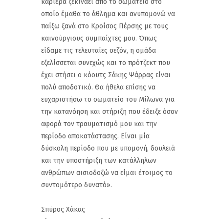
καριέρα ξεκινάει από το σωματείο στο
οποίο έμαθα το άθλημα και ανυπομονώ να
παίξω ξανά στο Κροίσος Πέρσης με τους
καινούργιους συμπαίχτες μου. Όπως
είδαμε τις τελευταίες σεζόν, η ομάδα
εξελίσσεται συνεχώς και το πρότζεκτ που
έχει στήσει ο κόουτς Σάκης Ψάρρας είναι
πολύ αποδοτικό. Θα ήθελα επίσης να
ευχαριστήσω το σωματείο του Μίλωνα για
την κατανόηση και στήριξη που έδειξε όσον
αφορά τον τραυματισμό μου και την
περίοδο αποκατάστασης. Είναι μία
δύσκολη περίοδο που με υπομονή, δουλειά
και την υποστήριξη των κατάλληλων
ανθρώπων αισιοδοξώ να είμαι έτοιμος το
συντομότερο δυνατό».
Σπύρος Χάκας