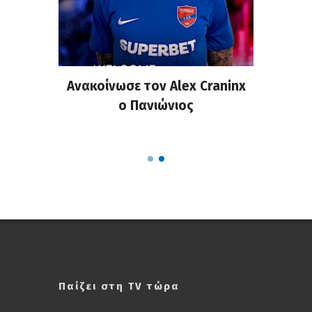
σημη
Ανακοίνωσε τον Alex Craninx
Παν
στα
ο Πανιώνιος
απ
ΣΑΠΠ
Ρού
Παίζει στη TV τώρα