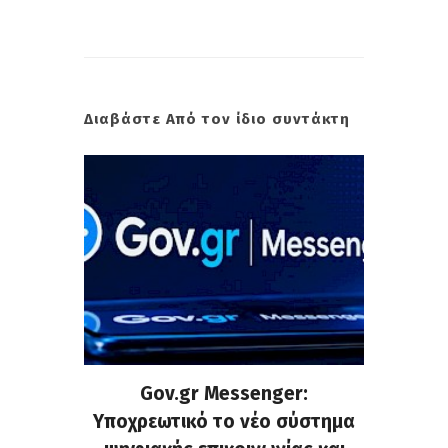
Διαβάστε Από τον ίδιο συντάκτη
ρυνση
Gov.gr Messenger:
Μάντ
χημάτων
Υποχρεωτικό το νέο σύστημα
εγκατα