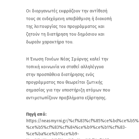
Οι διοργανωτές εκφράζουν την αντίθεσή
τους σε ενδεχόμενη υποβάθμιση ή διακοπή
της λειτουργίας του προγράμματος και
ζητούν τη διατήρηση του δημόσιου και
δωρεάν χαρακτήρα του.
Η Ένωση Γονέων Νέας Σμύρνης καλεί την
τοπική κοινωνία να σταθεί αλληλέγγυα
στην προσπάθεια διατήρησης ενός
προγράμματος που θεωρείται ζωτικής
σημασίας για την υποστήριξη ατόμων που
αντιμετωπίζουν προβλήματα εξάρτησης.
Πηγή από:
https://neasmyrni.gr/%cf%83%cf%85%ce%bd%ce%b
%ce%b5%cf%83%cf%84%ce%b9%ce%b1%cf%83-
%ce%ba%ce%b1%ce%b9-