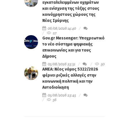
εγκαταλελειμμένων οχημάτων
και ενίσχυση της τάξης στους
κοινόχρηστους χώρους της
Νέας Σμύρνης
06/08/2026 14:40
27
Gov.gr Messenger: Υποχρεωτικό
το νέο σύστημα ψηφιακής
επικοινωνίας και για τους
Δήμους
05/08/2026 23:51
50
ΑΜΕΑ: Νέος νόμος 5322/2026
φέρνει ριζικές αλλαγές στην
κοινωνική πολιτική και την
Αυτοδιοίκηση
05/08/2026 23:45
56