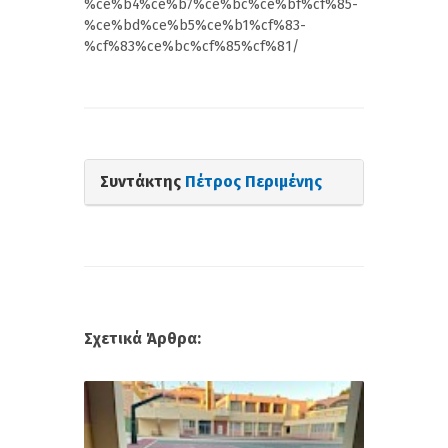
%ce%b4%ce%b7%ce%bc%ce%bf%cf%85-
%ce%bd%ce%b5%ce%b1%cf%83-
%cf%83%ce%bc%cf%85%cf%81/
Συντάκτης
Πέτρος Περιμένης
Σχετικά Άρθρα: