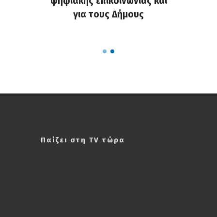
ς στους
ψηφιακής επικοινωνίας και
και ενί
υς της
για τους Δήμους
κοινό
Παίζει στη TV τώρα