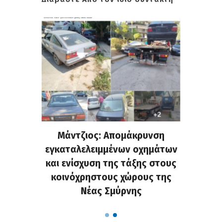
ρνης: Η
Μάντζιος: Απομάκρυνση
Νέο κλ
 και οι
εγκαταλελειμμένων οχημάτων
«οδύσσ
οσης
και ενίσχυση της τάξης στους
προ
κοινόχρηστους χώρους της
Νέας Σμύρνης