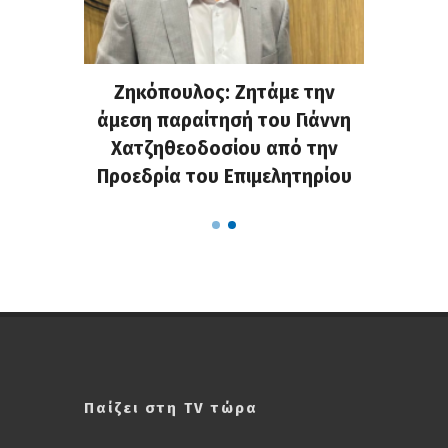
. Στην
Ζηκόπουλος: Ζητάμε την
(Gall
ς που
άμεση παραίτησή του Γιάννη
60ή 
τες που
Χατζηθεοδοσίου από την
υπάρχο
α...
Προεδρία του Επιμελητηρίου
χαλ
Παίζει στη TV τώρα