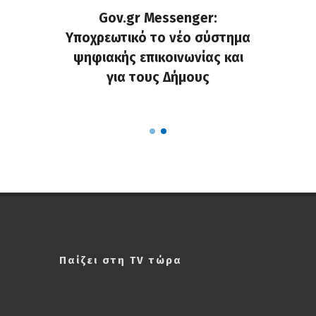
ρυνση
Gov.gr Messenger:
Μάντ
χημάτων
Υποχρεωτικό το νέο σύστημα
εγκατα
ς στους
ψηφιακής επικοινωνίας και
και ενί
υς της
για τους Δήμους
κοινό
Παίζει στη TV τώρα