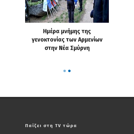
ο NStv:
Ημέρα μνήμης της
M.Μπακ
εις μια
γενοκτονίας των Αρμενίων
Πολιτι
 θετικά
στην Νέα Σμύρνη
πράξη 
λών
τη
Παίζει στη TV τώρα