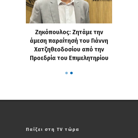
. Στην
Ζηκόπουλος: Ζητάμε την
(Gall
ς που
άμεση παραίτησή του Γιάννη
60ή 
τες που
Χατζηθεοδοσίου από την
υπάρχο
α...
Προεδρία του Επιμελητηρίου
χαλ
Παίζει στη TV τώρα