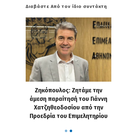
Διαβάστε Από τον ίδιο συντάκτη
. Στην
Ζηκόπουλος: Ζητάμε την
(Gall
ς που
άμεση παραίτησή του Γιάννη
60ή 
τες που
Χατζηθεοδοσίου από την
υπάρχο
α...
Προεδρία του Επιμελητηρίου
χαλ