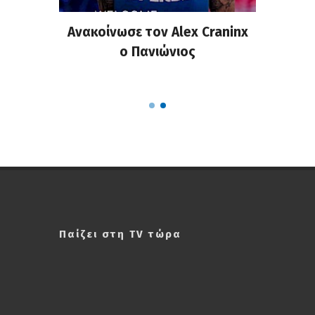
σημη
Ανακοίνωσε τον Alex Craninx
Παν
στα
ο Πανιώνιος
απ
ΣΑΠΠ
Ρού
Παίζει στη TV τώρα